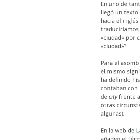
En uno de tant
llegó un text
hacia el inglé
traduciríamos 
«ciudad» por
c
«ciudad»?
Para el asomb
el mismo sign
ha definido h
contaban con l
de
city
frente 
otras circunst
algunas).
En la web de
L
añaden el tér