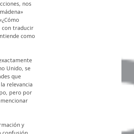
cciones, nos
almádena»
: «¿Cómo
 con traducir
 entiende como
exactamente
no Unido, se
ades que
la relevancia
po, pero por
r mencionar
rmación y
a confusión.