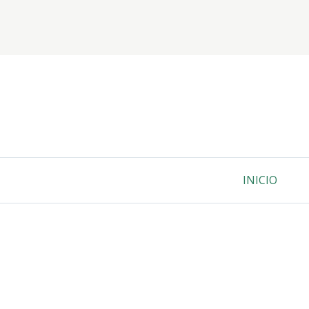
Salta
al
contenido
ETIQUETA:
VILLAGE
Menú
INICIO
Primario
ENLACES
DE
AYUDA
A