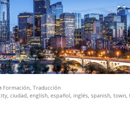
en
Formación
,
Traducción
city
,
ciudad
,
english
,
español
,
inglés
,
spanish
,
town
,