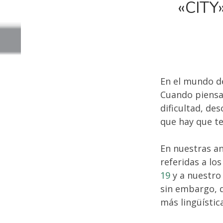
«CITY
LA
NAVEGACIÓN
En el mundo d
Cuando piensa
dificultad, de
que hay que te
En nuestras an
referidas a lo
19
y a nuestr
sin embargo, 
más lingüístic