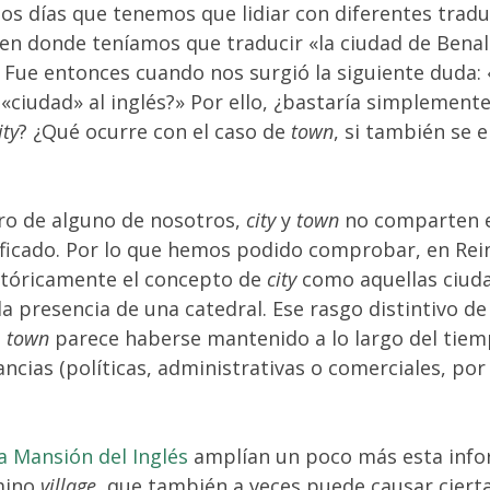
os días que tenemos que lidiar con diferentes tradu
o en donde teníamos que traducir «la ciudad de Ben
s. Fue entonces cuando nos surgió la siguiente duda
«ciudad» al inglés?» Por ello, ¿bastaría simplemente
ity
? ¿Qué ocurre con el caso de
town
, si también se
ro de alguno de nosotros,
city
y
town
no comparten 
ificado. Por lo que hemos podido comprobar, en Rei
istóricamente el concepto de
city
como aquellas ciud
a presencia de una catedral. Ese rasgo distintivo de 
a
town
parece haberse mantenido a lo largo del tiem
ancias (políticas, administrativas o comerciales, po
a Mansión del Inglés
amplían un poco más esta info
mino
village
, que también a veces puede causar ciert