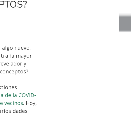
EPTOS?
 algo nuevo.
ntraña mayor
revelador y
 conceptos?
stiones
sa de la COVID-
de vecinos
. Hoy,
uriosidades