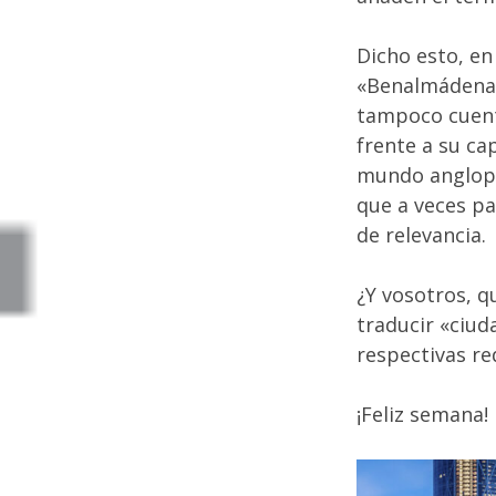
Dicho esto, en
«Benalmádena 
tampoco cuenta
frente a su ca
mundo anglopar
que a veces pa
de relevancia.
¿Y vosotros, q
traducir «ciud
respectivas re
¡Feliz semana!