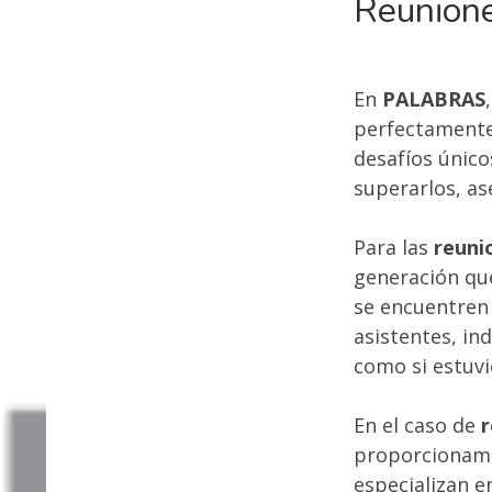
Reunione
LA
NAVEGACIÓN
En
PALABRAS
perfectamente
desafíos únic
superarlos, as
Para las
reuni
generación que
se encuentren 
asistentes, in
como si estuvi
En el caso de
r
proporcionamo
especializan e