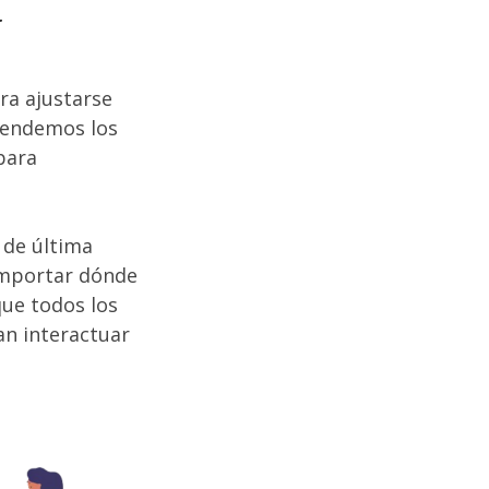
l
ra ajustarse
tendemos los
para
 de última
 importar dónde
que todos los
an interactuar