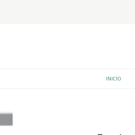
Salta
al
contenido
Servicios de traducción e interpretación
PALABRAS
Menú
INICIO
Primario
ENLACES
DE
AYUDA
A