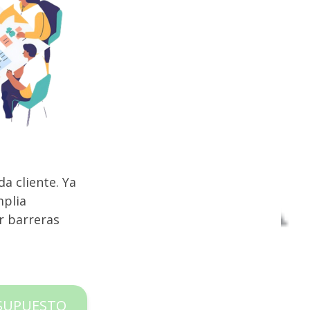
a cliente. Ya
mplia
r barreras
ESUPUESTO