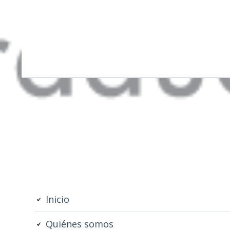
Barra
Inicio
lateral
Quiénes somos