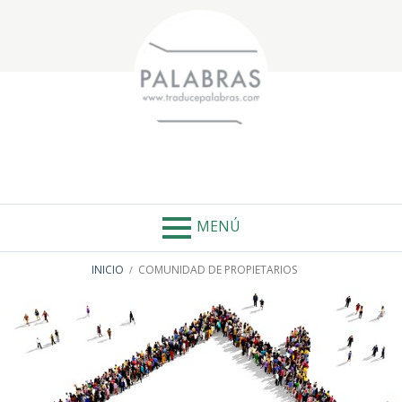
Salta
al
contenido
ETIQUETA:
COMUNIDAD DE
PROPIETARIOS
MENÚ
ENLACES
INICIO
COMUNIDAD DE PROPIETARIOS
DE
AYUDA
A